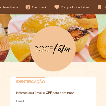
monetization_on
favorite
bookmark
s de entrega
Cashback
Porque Doce Fatia?
Q
IDENTIFICAÇÃO
Informe seu Email e
CPF
para continuar
Email