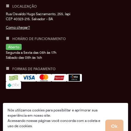
LOCALIZAÇÃO
Rua Osvaldo Hugo Sacramento, 255, Iapi
CEP 40323-215. Salvador - BA
Como chegar?
HORÁRIO DE FUNCIONAMENTO
Aberto
Segunda a Sexta das 08h às 17h
Sábado das 08h às 16h
FORMAS DE PAGAMENTO
Nós utilizamos cookies para possibilitar e aprimorar sua
experiência em nosso site.
Acessando nossas páginas você concorda com a coleta e
2026 © Todos os direitos reservados
uso de cookies.
Ok
Orgulhosamente utilizamos: