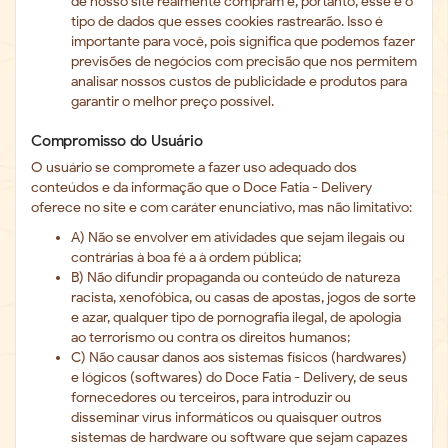
de nosso site realmente compram e, portanto, esse é o
tipo de dados que esses cookies rastrearão. Isso é
importante para você, pois significa que podemos fazer
previsões de negócios com precisão que nos permitem
analisar nossos custos de publicidade e produtos para
garantir o melhor preço possível.
Compromisso do Usuário
O usuário se compromete a fazer uso adequado dos
conteúdos e da informação que o Doce Fatia - Delivery
oferece no site e com caráter enunciativo, mas não limitativo:
A) Não se envolver em atividades que sejam ilegais ou
contrárias à boa fé a à ordem pública;
B) Não difundir propaganda ou conteúdo de natureza
racista, xenofóbica, ou casas de apostas, jogos de sorte
e azar, qualquer tipo de pornografia ilegal, de apologia
ao terrorismo ou contra os direitos humanos;
C) Não causar danos aos sistemas físicos (hardwares)
e lógicos (softwares) do Doce Fatia - Delivery, de seus
fornecedores ou terceiros, para introduzir ou
disseminar vírus informáticos ou quaisquer outros
sistemas de hardware ou software que sejam capazes